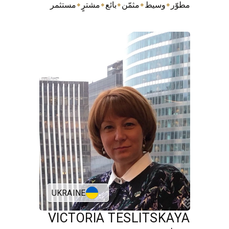
⬥
⬥
⬥
⬥
⬥
مطوّر
وسيط
مثمّن
بائع
مشترٍ
مستثمر
UKRAINE
VICTORIA TESLITSKAYA