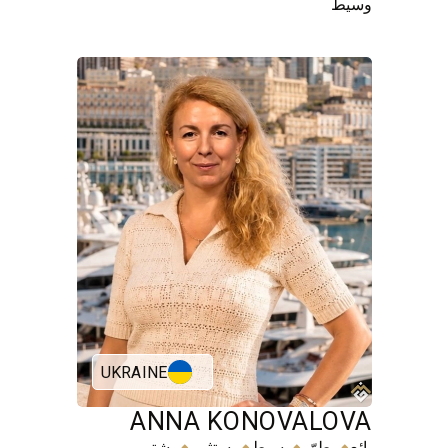
وسيط
UKRAINE
ANNA KONOVALOVA
⬥
⬥
⬥
⬥
بائع
مطوّر
وسيط
مستثمر
مشترٍ