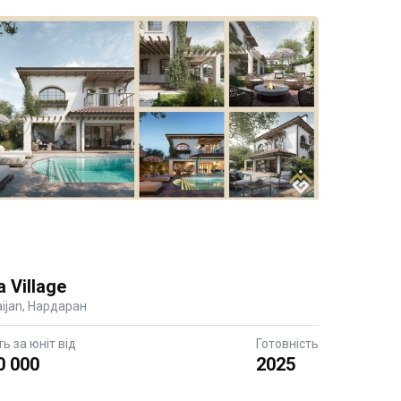
Рік до
a Village
ijan, Нардаран
ть за юніт від
Готовність
0 000
2025