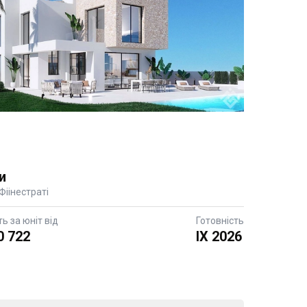
и
 Фіінестраті
ть за юніт від
Готовність
0 722
IX 2026