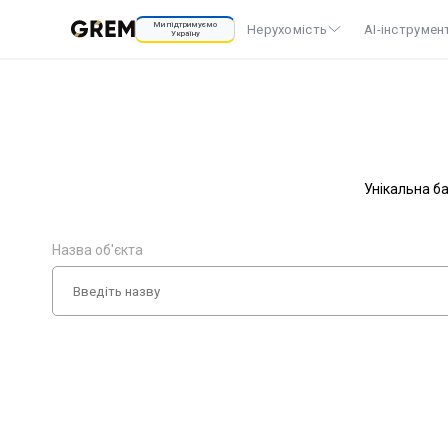
Ми підтримуємо
Нерухомість
AI-інструмен
Україну
Унікальна ба
Назва об'єкта
Ціна від
Тип квартири