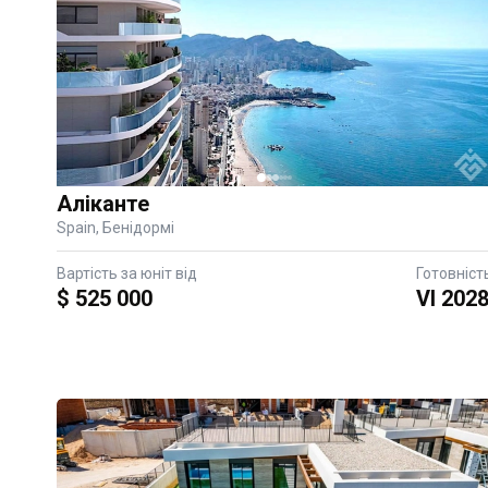
Аліканте
Spain, Бенідормі
Вартість за юніт від
Готовніст
$ 525 000
VI 202