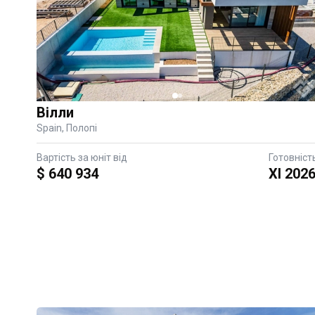
Вілли
Spain, Полопі
Вартість за юніт від
Готовніст
$ 640 934
XI 202