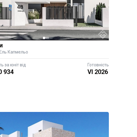
и
 Ель Капмельо
ть за юніт від
Готовність
0 934
VI 2026