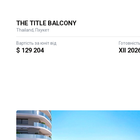
THE TITLE BALCONY
Thailand, Пхукет
Вартість за юніт від
Готовніст
$ 129 204
XII 202