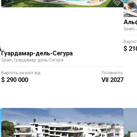
Аль
Spain,
Вартіс
ь
$ 21
6
Гуардамар-дель-Сегура
Spain, Гуардамар-дель-Сегура
Вартість за юніт від
Готовність
$ 290 000
VII 2027