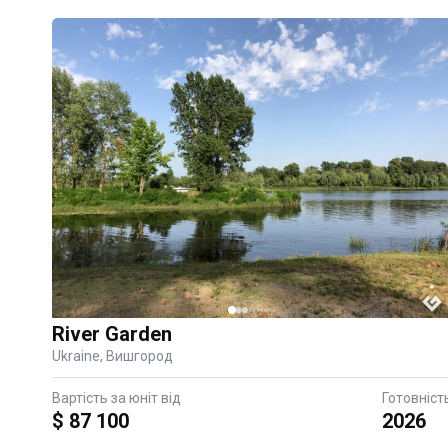
Всі види
Площа від
Площа до
River Garden
Ukraine, Вишгород
Вартість за юніт від
Готовніст
$ 87 100
2026