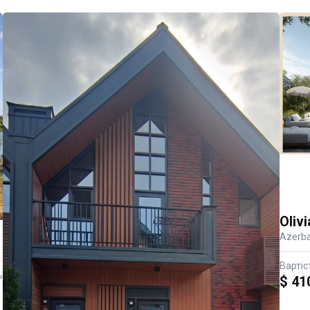
Рік від
Очистити фільтр
Olivi
Azerba
Вартіс
ь
$ 41