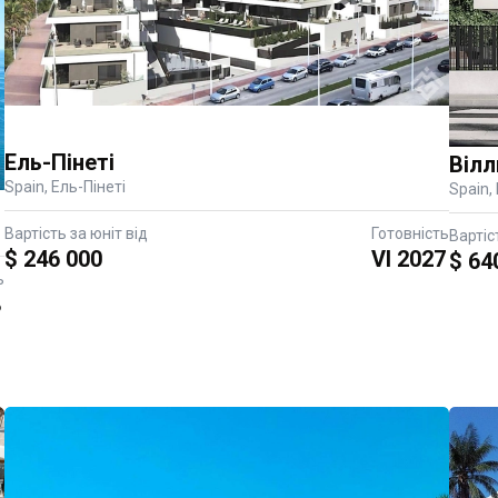
Ель-Пінеті
Вілл
Spain, Ель-Пінеті
Spain,
Вартість за юніт від
Готовність
Вартіс
$ 246 000
VI 2027
$ 64
ь
8