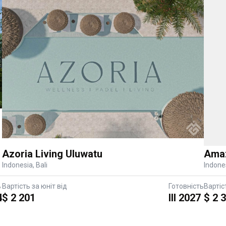
ь
4
Amaz
Azoria Living Uluwatu
Indone
Indonesia, Bali
Вартіс
Вартість за юніт від
Готовність
$ 2 
$ 2 201
III 2027