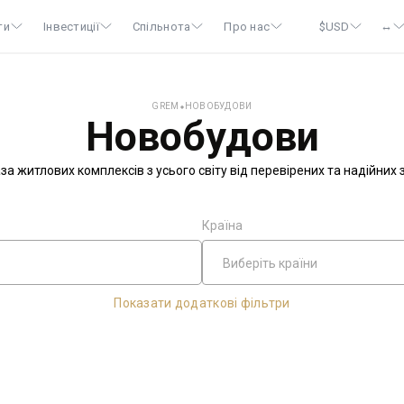
↔
ти
Інвестиції
Спільнота
Про нас
$
USD
GREM
⬥
НОВОБУДОВИ
Новобудови
за житлових комплексів з усього світу від перевірених та надійних
Країна
Виберіть країни
Показати додаткові фільтри
Ціна до
місто