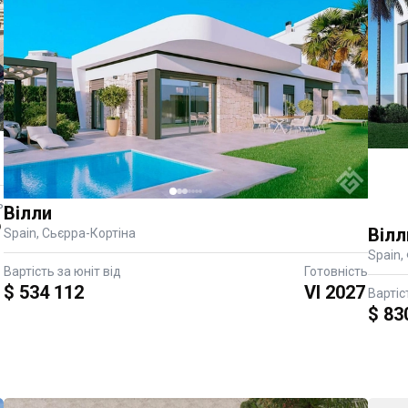
ь
Вілли
6
Вілл
Spain, Сьєрра-Кортіна
Spain,
Вартість за юніт від
Готовність
$ 534 112
VI 2027
Вартіс
$ 83