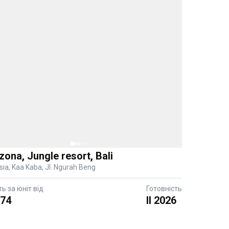
ona, Jungle resort, Bali
sia, Kaa Kaba, Jl. Ngurah Beng
ть за юніт від
Готовність
374
II 2026