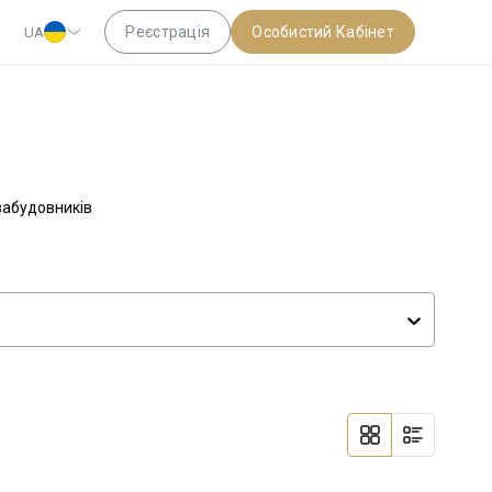
Реєстрація
Особистий Кабінет
UA
 забудовників