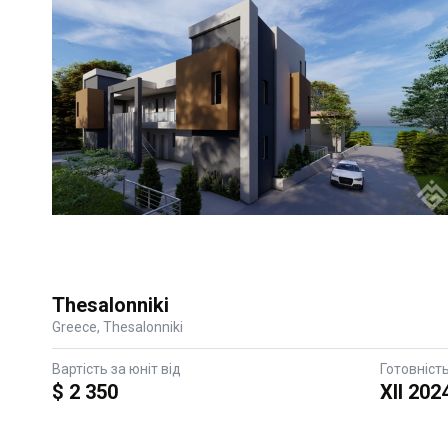
Thesalonniki
Greece, Thesalonniki
Вартість за юніт від
Готовніст
$ 2 350
XII 202