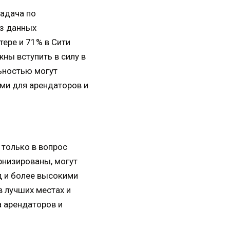
задача по
из данных
тере и 71% в Сити
ны вступить в силу в
льностью могут
ми для арендаторов и
 только в вопрос
рнизированы, могут
д и более высокими
в лучших местах и
 арендаторов и