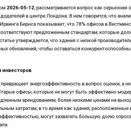
ном
2026-05-12
, рассматривается вопрос как серьезная 
додателей в центре Лондона. В нем говорится, что анал
 Ирвинга Бернса показывает, что 78% офисов в Вестминс
 соответствуют предложенным стандартам, которые долж
 статье утверждается, что здания с низкой производите
ных обновлений, чтобы оставаться конкурентоспособны
я инвесторов
 превращает энергоэффективность в вопрос оценки, а не
Старые офисы, которые не могут быть эффективно моде
едленным арендованием, более низкими ценами на выхо
льным затратам, в то время как здания, расположенные 
ффективностью, могут захватить большую долю спроса
ала.