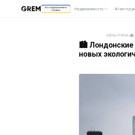
Мы поддерживаем
Недвижимость
AI-инстру
Украину
GREM
⬥
СТАТЬИ
⬥
🏙
🏙️ Лондонские
новых экологи