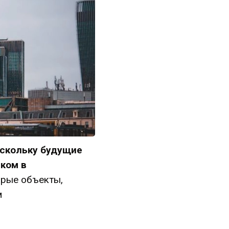
оскольку будущие
ком в
арые объекты,
м