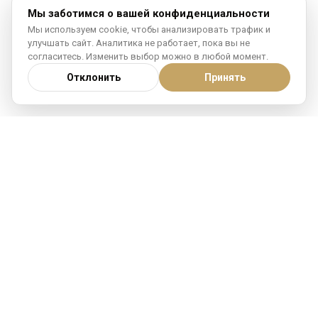
Мы заботимся о вашей конфиденциальности
Мы используем cookie, чтобы анализировать трафик и
улучшать сайт. Аналитика не работает, пока вы не
согласитесь. Изменить выбор можно в любой момент.
Отклонить
Принять
Гайды по покупке
недвижимости
Подробные гайды о покупке недвижимости за
рубежом — налоги, золотая виза, ипотека и не
только.
Смотреть гайды
→