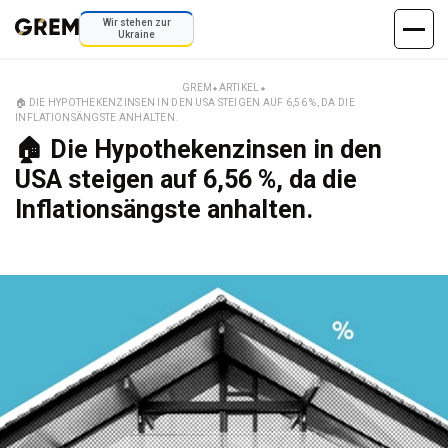
Wir stehen zur
Ukraine
GREM
⬥
ARTIKEL
⬥
🏠 DIE HYPOTHEKENZINSEN IN DEN USA STEIGEN AUF 6,56 %, DA DIE
INFLATIONSÄNGSTE ANHALTEN.
🏠 Die Hypothekenzinsen in den
USA steigen auf 6,56 %, da die
Inflationsängste anhalten.