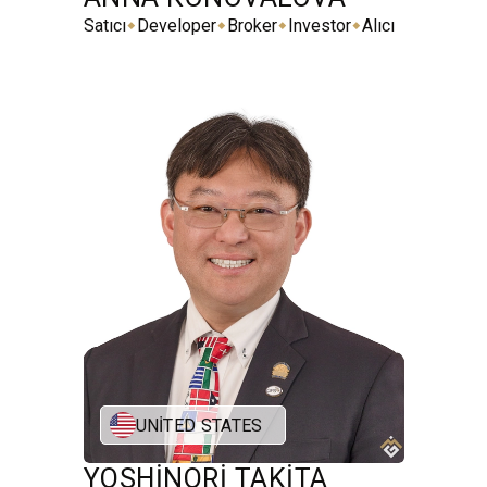
⬥
⬥
⬥
⬥
Satıcı
Developer
Broker
Investor
Alıcı
UNITED STATES
YOSHINORI TAKITA