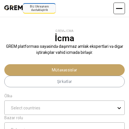
Biz Ukraynanı
dəstəkləyirik
GREM
⬥
İCMA
İcma
GREM platforması sayəsində daşınmaz əmlak ekspertləri və digər
iştirakçılar vahid icmada birləşir.
Mütəxəssislər
Şirkətlər
Ölkə
Select countries
Bazar rolu