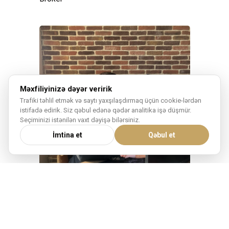
Məxfiliyinizə dəyər veririk
Trafiki təhlil etmək və saytı yaxşılaşdırmaq üçün cookie-lərdən
istifadə edirik. Siz qəbul edənə qədər analitika işə düşmür.
Seçiminizi istənilən vaxt dəyişə bilərsiniz.
İmtina et
Qəbul et
UKRAINE
ANDREY CHICHKAN
⬥
Broker
Investor