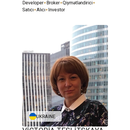
⬥
⬥
⬥
Developer
Broker
Qiymətləndirici
⬥
⬥
Satıcı
Alıcı
Investor
UKRAINE